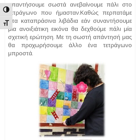
απαντήσουμε σωστά ανεβαίνουμε πάλι στο
Εναλλαγή Υψηλής Αντίθεσης
τετράγωνο που ήμασταν.Καθώς περπατάμε
στα καταπράσινα λιβάδια εάν συναντήσουμε
Εναλλαγή Μεγέθους Γραμμάτων
μια ανοιξιάτικη εικόνα θα δεχθούμε πάλι μία
σχετική ερώτηση. Με τη σωστή απάντησή μας
θα προχωρήσουμε άλλο ένα τετράγωνο
μπροστά.