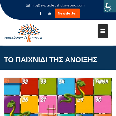
info@ekpaideushdixwsoria.com
Newsletter
Μεταπηδήστε
στο
περιεχόμενο
ΤΟ ΠΑΙΧΝΙΔΙ ΤΗΣ ΑΝΟΙΞΗΣ