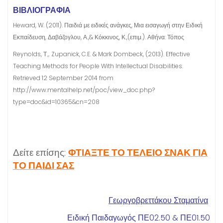
ΒΙΒΛΙΟΓΡΑΦΙΑ
Heward, W. (2011). Παιδιά με ειδικές ανάγκες, Μια εισαγωγή στην Ειδική
Εκπαίδευση, Δαβάζογλου, Α.,& Κόκκινος, Κ.,(επιμ.). Αθήνα: Τόπος
Reynolds, Τ.,. Zupanick, C.E. & Mark Dombeck, (2013). Effective
Teaching Methods for People With Intellectual Disabilities.
Retrieved 12 September 2014 from
http://www.mentalhelp.net/poc/view_doc.php?
type=doc&id=10365&cn=208
Δείτε επίσης:
ΦΤΙΑΞΤΕ ΤΟ ΤΕΛΕΙΟ ΣΝΑΚ ΓΙΑ
ΤΟ ΠΑΙΔΙ ΣΑΣ
Γεωργοβρεττάκου Σταματίνα
Ειδική Παιδαγωγός ΠΕ02.50 & ΠΕ01.50