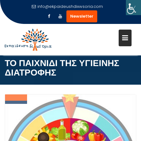
info@ekpaideushdixwsoria.com
Newsletter
Μεταπηδήστε
στο
περιεχόμενο
ΤΟ ΠΑΙΧΝΙΔΙ ΤΗΣ ΥΓΙΕΙΝΗΣ
ΔΙΑΤΡΟΦΗΣ