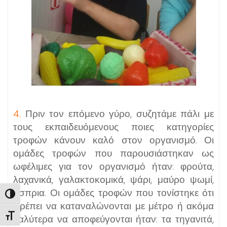
4.
Πριν τον επόμενο γύρο, συζητάμε πάλι με
τους εκπαιδευόμενους ποιες κατηγορίες
τροφών κάνουν καλό στον οργανισμό. Οι
ομάδες τροφών που παρουσιάστηκαν ως
ωφέλιμες για τον οργανισμό ήταν: φρούτα,
λαχανικά, γαλακτοκομικά, ψάρι, μαύρο ψωμί,
όσπρια. Οι ομάδες τροφών που τονίστηκε ότι
Εναλλαγή Υψηλής Αντίθεσης
πρέπει να καταναλώνονται με μέτρο ή ακόμα
Εναλλαγή Μεγέθους Γραμμάτων
καλύτερα να αποφεύγονται ήταν: τα τηγανιτά,