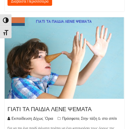
Διαβάστε Περισσότερα
Εναλλαγή Υψηλής Αντίθεσης
Εναλλαγή Μεγέθους Γραμμάτων
ΓΙΑΤΙ ΤΑ ΠΑΙΔΙΑ ΛΕΝΕ ΨΕΜΑΤΑ
Εκπαίδευση Δίχως 'Ορια
Πρόσφατα
Στην τάξη & στο σπίτι
,
Για να πει ένα παιδί ψέματα πρέπει να έχει κατανοήσει τους όρους της