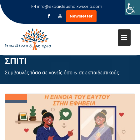
info@ekpaideushdixwsoria.com
Newsletter
Μεταπηδήστε
στο
περιεχόμενο
ΚΑΤΗΓΟΡΊΑ:
ΣΤΗΝ ΤΆΞΗ & ΣΤΟ
ΣΠΊΤΙ
Συμβουλές τόσο σε γονείς όσο & σε εκπαιδευτικούς