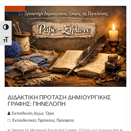
Εναλλαγή Υψηλής Αντίθεσης
Εναλλαγή Μεγέθους Γραμμάτων
ΔΙΔΑΚΤΙΚΗ ΠΡΟΤΑΣΗ ΔΗΜΙΟΥΡΓΙΚΗΣ
ΓΡΑΦΗΣ: ΠΗΝΕΛΟΠΗ
Εκπαίδευση Δίχως 'Ορια
Εκπαιδευτικές Πρότασεις
Πρόσφατα
,
Η Ύφανση Ως Μεταφορά Έρωτα Και Γραφής: Ο Edmund Spenser Και Η