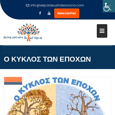
info@ekpaideushdixwsoria.com
Newsletter
Μεταπηδήστε
στο
περιεχόμενο
Ο ΚΥΚΛΟΣ ΤΩΝ ΕΠΟΧΩΝ