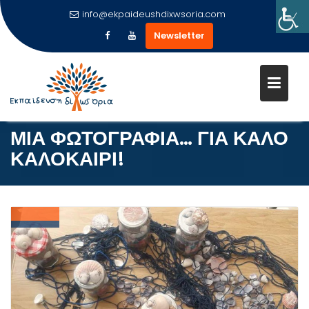
info@ekpaideushdixwsoria.com
Newsletter
Μεταπηδήστε
στο
περιεχόμενο
ΜΙΑ ΦΩΤΟΓΡΑΦΙΑ… ΓΙΑ ΚΑΛΟ
ΚΑΛΟΚΑΙΡΙ!