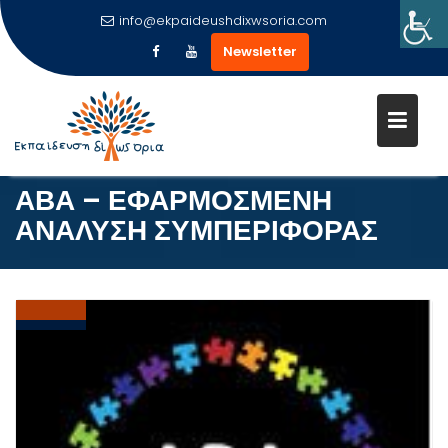
info@ekpaideushdixwsoria.com
Newsletter
Μεταπηδήστε
στο
περιεχόμενο
ΑΒΑ – ΕΦΑΡΜΟΣΜΕΝΗ
ΑΝΑΛΥΣΗ ΣΥΜΠΕΡΙΦΟΡΑΣ