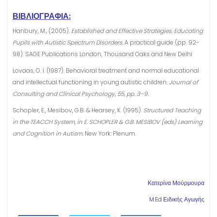
ΒΙΒΛΙΟΓΡΑΦΙΑ:
Hanbury, M., (2005).
Established and Effective Strategies. Educating
Pupils with Autistic Spectrum Disorders.
A practical guide (pp. 92-
98). SAGE Publications London, Thousand Oaks and New Delhi
Lovaas, O. I. (1987). Behavioral treatment and normal educational
and intellectual functioning in young autistic children.
Journal of
Consulting and Clinical Psychology, 55, pp. 3–9.
Schopler, E., Mesibov, G.B. & Hearsey, K. (1995).
Structured Teaching
in the TEACCH System, in E. SCHOPLER & G.B. MESIBOV (eds) Learning
and Cognition in Autism.
New York: Plenum.
Κατερίνα Μούρμουρα
M.Ed Ειδικής Αγωγής