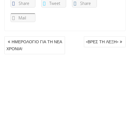
Share
Tweet
Share
Mail
ΠΛΟΉΓΗΣΗ
ΗΜΕΡΟΛΟΓΙΟ ΓΙΑ ΤΗ ΝΕΑ
«ΒΡΕΣ ΤΗ ΛΕΞΗ»
ΆΡΘΡΩΝ
ΧΡΟΝΙΑ!