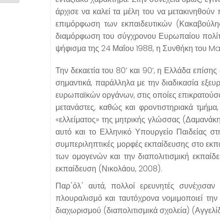
άρχισε να καλεί τα μέλη του να μετακινηθούν
επιμόρφωση των εκπαιδευτικών (Κακαβούλης,
διαμόρφωση του σύγχρονου Ευρωπαίου πολίτη
ψήφισμα της 24 Μαΐου 1988, η Συνθήκη του Maa
Την δεκαετία του 80’ και 90’, η Ελλάδα επίσης
σημαντικά, παράλληλα με την διαδικασία εξε
ευρωπαϊκών οργάνων, στις οποίες επικρατούσαν
μετανάστες, καθώς και φροντιστηριακά τμήμα
«ελλείματος» της μητρικής γλώσσας (Δαμανάκης
αυτό και το Ελληνικό Υπουργείο Παιδείας σ
συμπεριληπτικές μορφές εκπαίδευσης στο εκπαι
των ομογενών και την διαπολιτισμική εκπαίδευ
εκπαίδευση (Νικολάου, 2008).
Παρ΄όλ΄ αυτά, πολλοί ερευνητές συνέχισαν 
πλουραλισμό και ταυτόχρονα νομιμοποιεί την
διαχωρισμού (διαπολιτισμικά σχολεία)
(Αγγελί