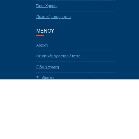
Όροι Χρήσης
Πολιτική απορρήτου
ΜΕΝΟΥ
Αρχική
Θεματικές Δραστηριότητες
Ειδική Αγωγή
Συμβουλές
Εκπαίδευση Ενηλίκων
Δράσεις