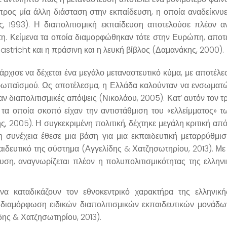
 προς μία άλλη διάσταση στην εκπαίδευση, η οποία αναδείκνυ
 1993). Η διαπολιτισμική εκπαίδευση αποτελούσε πλέον α
. Κείμενα τα οποία διαμορφώθηκαν τότε στην Ευρώπη, αποτε
stricht και η πράσινη και η λευκή βίβλος (Δαμανάκης, 2000).
 άρχισε να δέχεται ένα μεγάλο μεταναστευτικό κύμα, με αποτέλε
υρωπαϊσμού. Ως αποτέλεσμα, η Ελλάδα καλούνταν να ενσωματ
 διαπολιτισμικές απόψεις (Νικολάου, 2005). Κατ’ αυτόν τον 
, τα οποία σκοπό είχαν την αντιστάθμιση του «ελλείμματος» 
, 2005). Η συγκεκριμένη πολιτική, δέχτηκε μεγάλη κριτική από
τη συνέχεια έθεσε μια βάση για μια εκπαιδευτική μεταρρύθμ
δευτικό της σύστημα (Αγγελίδης & Χατζησωτηρίου, 2013). Με 
ση, αναγνωρίζεται πλέον η πολυπολιτισμικότητας της ελληνικ
να καταδικάζουν τον εθνοκεντρικό χαρακτήρα της ελληνική
 διαμόρφωση ειδικών διαπολιτισμικών εκπαιδευτικών μονάδων
δης & Χατζησωτηρίου, 2013).