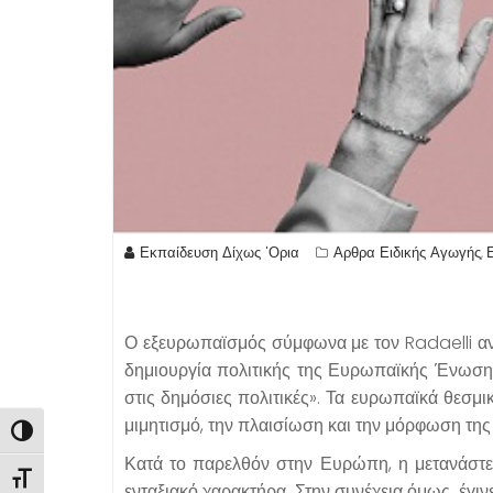
Εκπαίδευση Δίχως 'Ορια
Αρθρα Ειδικής Αγωγής
,
Ο εξευρωπαϊσμός σύμφωνα με τον Radaelli αναφ
δημιουργία πολιτικής της Ευρωπαϊκής Ένωσης (
στις δημόσιες πολιτικές». Τα ευρωπαϊκά θεσμι
μιμητισμό, την πλαισίωση και την μόρφωση της 
Εναλλαγή Υψηλής Αντίθεσης
Κατά το παρελθόν στην Ευρώπη, η μετανάστε
Εναλλαγή Μεγέθους Γραμμάτων
ενταξιακό χαρακτήρα. Στην συνέχεια όμως, έγι