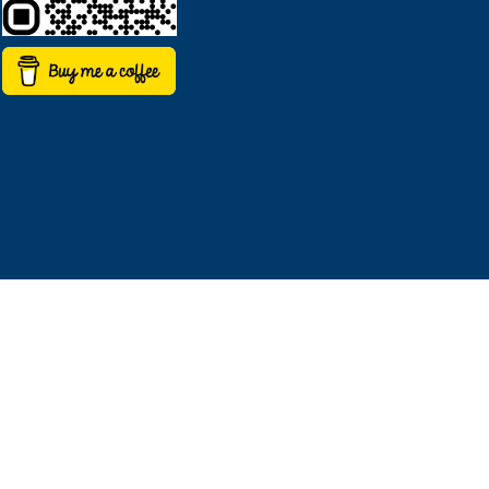
© Copyright 2017, ekpaideushdixwsoria.com create
bikysites.com