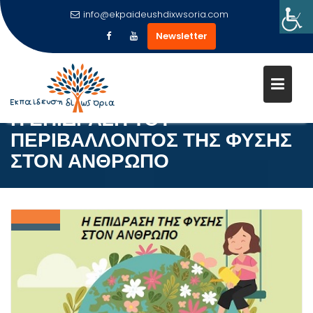
info@ekpaideushdixwsoria.com
Newsletter
Μεταπηδήστε
στο
περιεχόμενο
Η ΕΠΙΔΡΑΣΗ ΤΟΥ
ΠΕΡΙΒΑΛΛΟΝΤΟΣ ΤΗΣ ΦΥΣΗΣ
ΣΤΟΝ ΑΝΘΡΩΠΟ