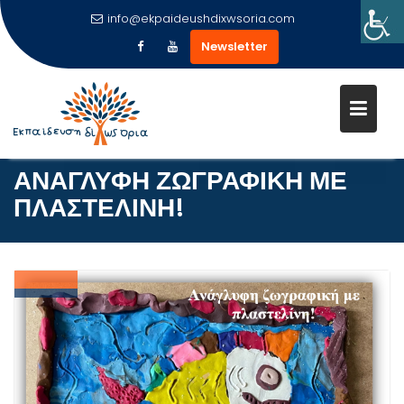
info@ekpaideushdixwsoria.com
Newsletter
Μεταπηδήστε
στο
περιεχόμενο
ΑΝΑΓΛΥΦΗ ΖΩΓΡΑΦΙΚΗ ΜΕ
ΠΛΑΣΤΕΛΙΝΗ!