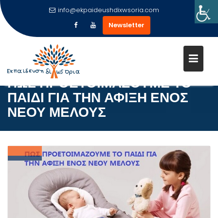
info@ekpaideushdixwsoria.com
Newsletter
Μεταπηδήστε
στο
περιεχόμενο
ΠΩΣ ΠΡΟΕΤΟΙΜΑΖΟΥΜΕ ΤΟ
ΠΑΙΔΙ ΓΙΑ ΤΗΝ ΑΦΙΞΗ ΕΝΟΣ
ΝΕΟΥ ΜΕΛΟΥΣ