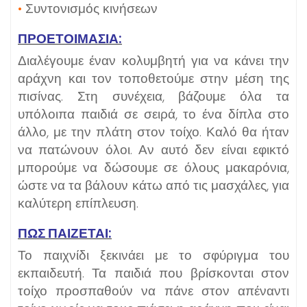
•
Συντονισμός κινήσεων
ΠΡΟΕΤΟΙΜΑΣΙΑ:
Διαλέγουμε έναν κολυμβητή για να κάνει την
αράχνη και τον τοποθετούμε στην μέση της
πισίνας. Στη συνέχεια, βάζουμε όλα τα
υπόλοιπα παιδιά σε σειρά, το ένα δίπλα στο
άλλο, με την πλάτη στον τοίχο. Καλό θα ήταν
να πατώνουν όλοι. Αν αυτό δεν είναι εφικτό
μπορούμε να δώσουμε σε όλους μακαρόνια,
ώστε να τα βάλουν κάτω από τις μασχάλες, για
καλύτερη επίπλευση.
ΠΩΣ ΠΑΙΖΕΤΑΙ:
Το παιχνίδι ξεκινάει με το σφύριγμα του
εκπαιδευτή. Τα παιδιά που βρίσκονται στον
τοίχο προσπαθούν να πάνε στον απέναντι