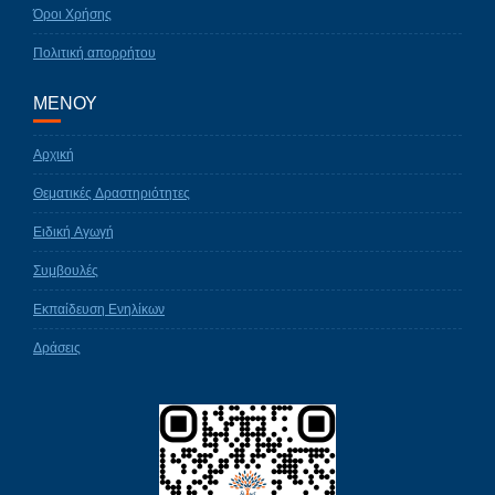
Όροι Χρήσης
Πολιτική απορρήτου
ΜΕΝΟΥ
Αρχική
Θεματικές Δραστηριότητες
Ειδική Αγωγή
Συμβουλές
Εκπαίδευση Ενηλίκων
Δράσεις