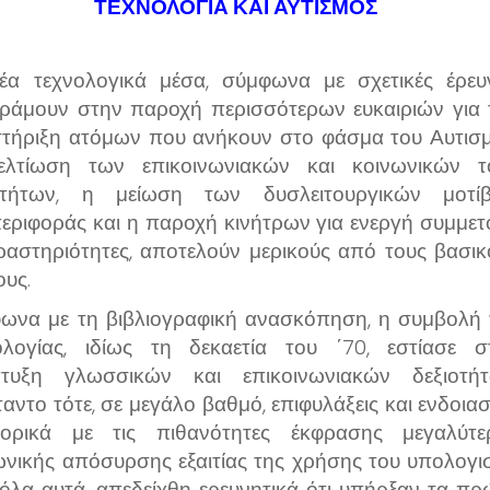
ΤΕΧΝΟΛΟΓΙΑ ΚΑΙ ΑΥΤΙΣΜΟΣ
έα τεχνολογικά μέσα, σύμφωνα με σχετικές έρευν
ράμουν στην παροχή περισσότερων ευκαιριών για 
τήριξη ατόμων που ανήκουν στο φάσμα του Αυτισμ
λτίωση των επικοινωνιακών και κοινωνικών τ
οτήτων, η μείωση των δυσλειτουργικών μοτί
εριφοράς και η παροχή κινήτρων για ενεργή συμμετ
ραστηριότητες, αποτελούν μερικούς από τους βασικ
ους.
ωνα με τη βιβλιογραφική ανασκόπηση, η συμβολή 
ολογίας, ιδίως τη δεκαετία του ΄70, εστίασε σ
τυξη γλωσσικών και επικοινωνιακών δεξιοτήτ
ταντο τότε, σε μεγάλο βαθμό, επιφυλάξεις και ενδοια
ορικά με τις πιθανότητες έκφρασης μεγαλύτε
ωνικής απόσυρσης εξαιτίας της χρήσης του υπολογισ
όλα αυτά, απεδείχθη ερευνητικά ότι υπήρξαν τα πρ