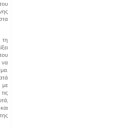
του
νης
στα
 τη
ξει
που
 να
μα.
ατά
 με
τις
υτά,
και
της