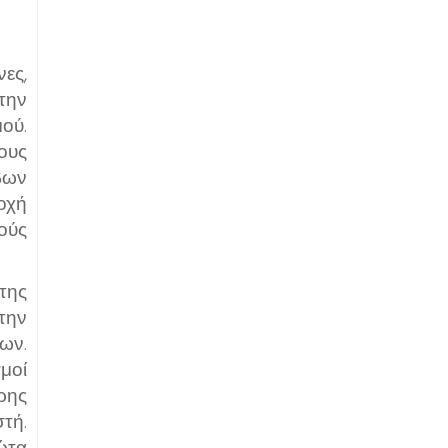
ες,
την
ού.
ους
βων
οχή
ούς
της
την
ων.
σμοί
ρης
τή.
ώτα