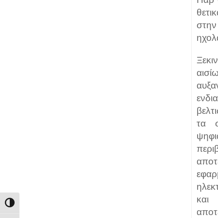
θετι
στην
ηχολ
Ξεκι
αισ
αυξ
ενδι
βελτι
τα σ
ψηφ
περι
απο
εφα
ηλεκ
και
Εναλλαγή Υψηλής Αντίθεσης
απο