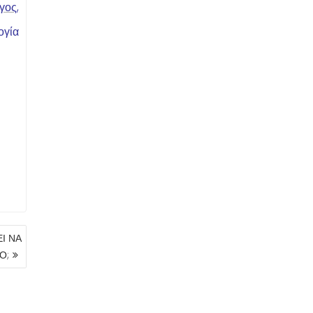
γος,
ογία
Ι ΝΑ
Ο;