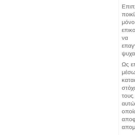
Επιπ
ποικ
μόν
επικ
να δ
επαγ
ψυχα
Ως ε
μέσ
κατα
στόχ
τους
αυτώ
οπο
αποφ
απομ