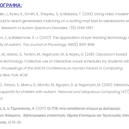
ΙΟΓΡΑΦΙΑ:
r, J., Ayres, K., Smith, K., Shepley, S., & Mataras, T. (2013). Using video modeli
pad to teach generalized matching on a sorting mail task to adolescents w
.
Research in Autism Spectrum Disorders
,
7
(11), 1346-1357
n, Z., & Blakemore, S.-J. (2007). The application of eye-tracking technology 
dy of autism.
The Journal of Physiology,
581(
3), 893-898
 M., Hirano, S., Tentori, M., Yeganyan, M., & Hayes, G. (2011). Classroom based
ve technology: Collective use of interactive visual schedules by students wi
.
Proceedings of the SIGCHI Conference on Human Factors in Computing
s
. New York: ACM
., Hirano, S., Marcu, G., Monibi, M., Nguyen, D., & Yeganyan, M. (2010). Interacti
supports for children with autism.
Personal and Ubiquitous Computing,
1
4
(7)
0.
α, Δ., & Τζιμογιάννης, Α. (2017). Οι ΤΠΕ στην εκπαίδευση ατόμων με Διαταραχές
κού Φάσματος : Βιβλιογραφική επισκόπηση.
Θέματα Επιστημών και Τεχνολογίας στη
ευση
,
10,
19-35