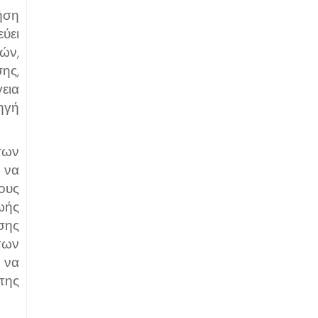
ήση
ύει
ών,
ης,
εια
ηγή
 των
 να
ους
ωής
σης
των
 να
της