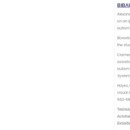
ΒΙΒΛ
Alexande
on an i
autism
Borasto
the stu
Cramer,
assisti
autism
System
Hayes, G
visual 
663-68
Τσιόπελ
Αυτιστι
Εκπαίδ