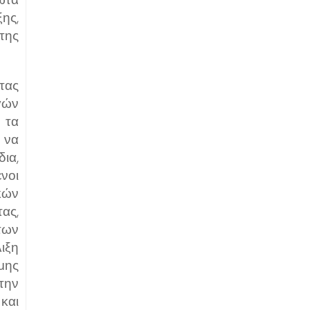
ης,
της
ντας
γών
 τα
 να
δια,
νοι
κών
ας,
των
ιξη
μης
την
και