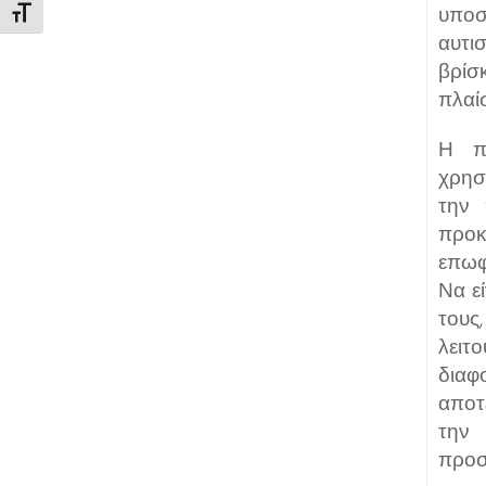
υποσ
Εναλλαγή Μεγέθους Γραμμάτων
αυτι
βρίσ
πλαί
Η πλ
χρησ
την 
προ
επωφ
Να ε
του
λειτ
διαφ
αποτ
την 
προσ