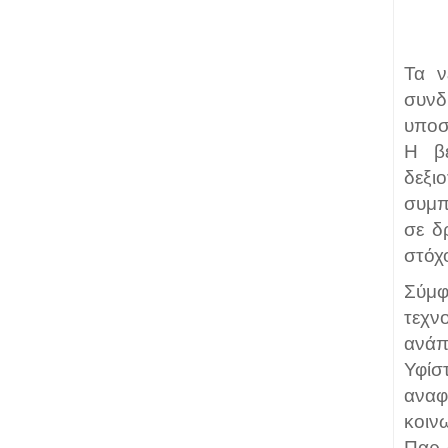
Τα ν
συνδ
υποσ
Η βε
δεξι
συμπ
σε δ
στόχ
Σύμφ
τεχν
ανάπ
Υφίσ
αναφ
κοιν
Παρ 