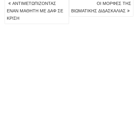
ΠΛΟΉΓΗΣΗ
ΑΝΤΙΜΕΤΩΠΙΖΟΝΤΑΣ
ΟΙ ΜΟΡΦΕΣ ΤΗΣ
ΆΡΘΡΩΝ
ΕΝΑΝ ΜΑΘΗΤΗ ΜΕ ΔΑΦ ΣΕ
ΒΙΩΜΑΤΙΚΗΣ ΔΙΔΑΣΚΑΛΙΑΣ
ΚΡΙΣΗ