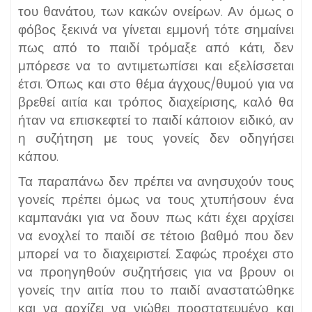
του θανάτου, των κακών ονείρων. Αν όμως ο
φόβος ξεκινά να γίνεται εμμονή τότε σημαίνει
πως από το παιδί τρόμαξε από κάτι, δεν
μπόρεσε να το αντιμετωπίσει και εξελίσσεται
έτσι. Όπως και στο θέμα άγχους/θυμού για να
βρεθεί αιτία και τρόπος διαχείρισης, καλό θα
ήταν να επισκεφτεί το παιδί κάποιον ειδικό, αν
η συζήτηση με τους γονείς δεν οδηγήσει
κάπου.
Τα παραπάνω δεν πρέπει να ανησυχούν τους
γονείς πρέπει όμως να τους χτυπήσουν ένα
καμπανάκι για να δουν πως κάτι έχει αρχίσει
να ενοχλεί το παιδί σε τέτοιο βαθμό που δεν
μπορεί να το διαχειριστεί. Σαφώς προέχει στο
να προηγηθούν συζητήσεις για να βρουν οι
γονείς την αιτία που το παιδί αναστατώθηκε
και να αρχίζει να νιώθει προστατευμένο και