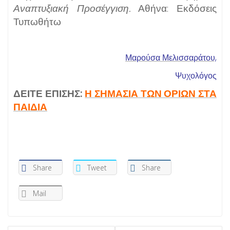
Αναπτυξιακή Προσέγγιση.
Αθήνα: Εκδόσεις
Τυπωθήτω
Μαρούσα Μελισσαράτου,
Ψυχολόγος
ΔΕΙΤΕ ΕΠΙΣΗΣ:
Η ΣΗΜΑΣΙΑ ΤΩΝ ΟΡΙΩΝ ΣΤΑ
ΠΑΙΔΙΑ
Share
Tweet
Share
Mail