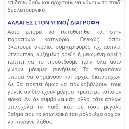
επιδεινωθούν και αρχίσουν να κάνουν το παιδί
δυσλειτουργικό.
ΑΛΛΑΓΕΣ ΣΤΟΝ ΥΠΝΟ/ ΔΙΑΤΡΟΦΗ
Αυτό μπορεί να τοποθετηθεί και στην
παραπάνω κατηγορία. Γενικώς όπου
βλέπουμε ακραίες συμπεριφορές πχ. αϋπνία,
υπερυπνία, αυξημένη όρεξη ή μειωμένη όρεξη
πρέπει να το προσέξουμε πριν όλα αυτά
γίνουν μόνιμες συνήθειες. Τα παραπάνω
μπορεί να σημαίνουν και αρχές διαταραχών.
Δε θα πρέπει όμως να πανικοβάλλουν τους
γονείς αν δεν έχουν μιλήσει πρώτα με κάποιον
ειδικό. Αν δε συμβαίνει κάτι άλλο, τότε απλώς
απασχολεί το παιδί κάτι σε τόσο μεγάλο
βαθμό που το εσωτερικό του ρολόι έχει αρχίσει
να πηγαίνει λάθος.