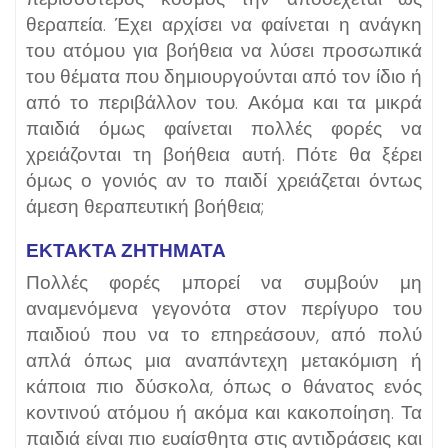
θεραπεία. Έχει αρχίσει να φαίνεται η ανάγκη
του ατόμου για βοήθεια να λύσει προσωπικά
του θέματα που δημιουργούνται από τον ίδιο ή
από το περιβάλλον του. Ακόμα και τα μικρά
παιδιά όμως φαίνεται πολλές φορές να
χρειάζονται τη βοήθεια αυτή. Πότε θα ξέρει
όμως ο γονιός αν το παιδί χρειάζεται όντως
άμεση θεραπευτική βοήθεια;
ΕΚΤΑΚΤΑ ΖΗΤΗΜΑΤΑ
Πολλές φορές μπορεί να συμβούν μη
αναμενόμενα γεγονότα στον περίγυρο του
παιδιού που να το επηρεάσουν, από πολύ
απλά όπως μια αναπάντεχη μετακόμιση ή
κάποια πιο δύσκολα, όπως ο θάνατος ενός
κοντινού ατόμου ή ακόμα και κακοποίηση. Τα
παιδιά είναι πιο ευαίσθητα στις αντιδράσεις και