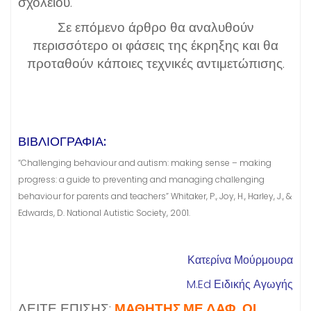
σχολείου.
Σε επόμενο άρθρο θα αναλυθούν
περισσότερο οι φάσεις της έκρηξης και θα
προταθούν κάποιες τεχνικές αντιμετώπισης.
ΒΙΒΛΙΟΓΡΑΦΊΑ:
“Challenging behaviour and autism: making sense – making
progress: a guide to preventing and managing challenging
behaviour for parents and teachers” Whitaker, P., Joy, H., Harley, J., &
Edwards, D. National Autistic Society, 2001.
Κατερίνα Μούρμουρα
M.Ed Ειδικής Αγωγής
ΔΕΙΤΕ ΕΠΙΣΗΣ:
ΜΑΘΗΤΗΣ ΜΕ ΔΑΦ, ΟΙ