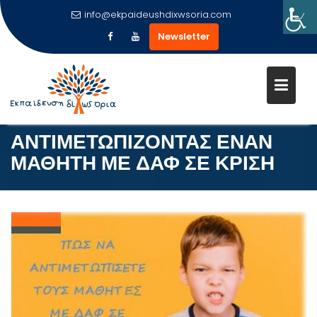
info@ekpaideushdixwsoria.com
Newsletter
Μεταπηδήστε
στο
περιεχόμενο
ΑΝΤΙΜΕΤΩΠΙΖΟΝΤΑΣ ΕΝΑΝ
ΜΑΘΗΤΗ ΜΕ ΔΑΦ ΣΕ ΚΡΙΣΗ