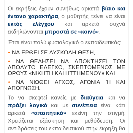
Οι εκρήξεις έχουν συνήθως αρκετά
βίαιο και
έντονο χαρακτήρα
, ο μαθητής τείνει να είναι
εκτός ελέγχου
και αρκετά συχνά
εκδηλώνονται
μπροστά σε «κοινό»
.
Έτσι είναι πολύ φυσιολογικό ο εκπαιδευτικός:
•
ΝΑ ΈΡΘΕΙ ΣΕ ΔΎΣΚΟΛΗ ΘΈΣΗ,
•
ΝΑ ΘΕΛΉΣΕΙ ΝΑ ΑΠΟΚΤΉΣΕΙ ΤΟΝ
ΑΠΌΛΥΤΟ ΈΛΕΓΧΟ, ΣΚΕΠΤΌΜΕΝΟΣ ΜΕ
ΌΡΟΥΣ «ΝΙΚΗΤΉ ΚΑΙ ΗΤΤΗΜΈΝΟΥ» ΚΑΙ
•
ΝΑ ΝΙΏΘΕΙ ΆΓΧΟΣ, ΑΓΩΝΊΑ Ή ΚΑΙ Α
ΠΌΓΝΩΣΗ.
Το να σκεφτεί κανείς με
διαύγεια
και να
πράξει λογικά
και με
συνέπεια
είναι κάτι
αρκετά
«απαιτητικό»
εκείνη την στιγμή.
Χρειάζεται εξάσκηση και μεθόδευση. Οι
αντιδράσεις του εκπαιδευτικού στην έκρηξη θα