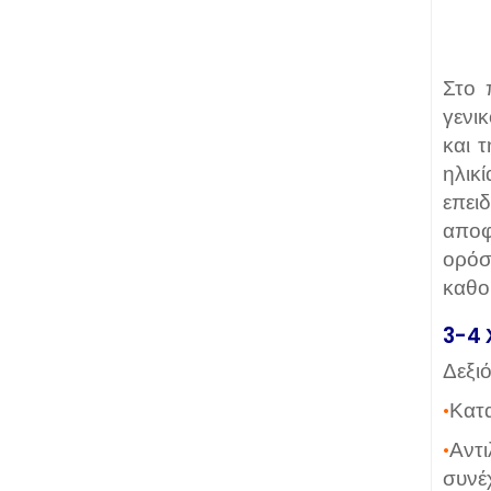
Στο 
γενι
και 
ηλικ
επει
αποφ
ορόσ
καθο
3-4
Δεξι
•
Κατα
•
Αντ
συνέ