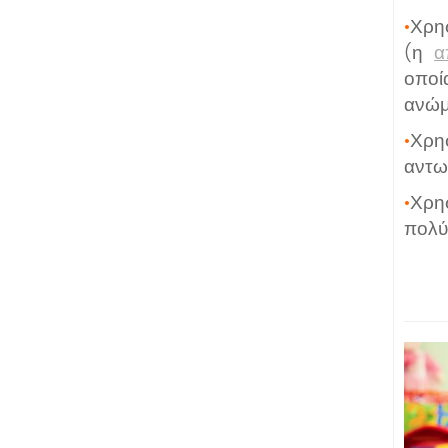
•
Χρ
(η
α
οποί
ανώμ
•
Χρη
αντω
•
Χρη
πολύ