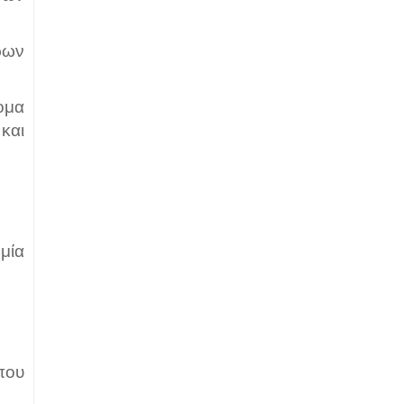
ρων
ομα
και
 μία
που