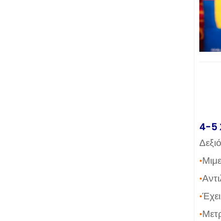
4-5
Δεξι
•
Μιμε
•
Αντι
•
Έχει
•
Μετρ