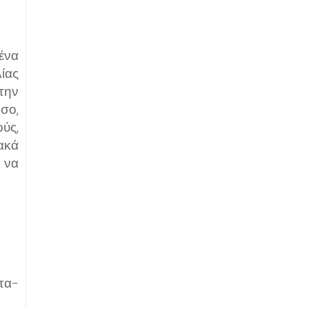
ένα
ίας
την
σο,
ύς,
ακά
 να
τα-