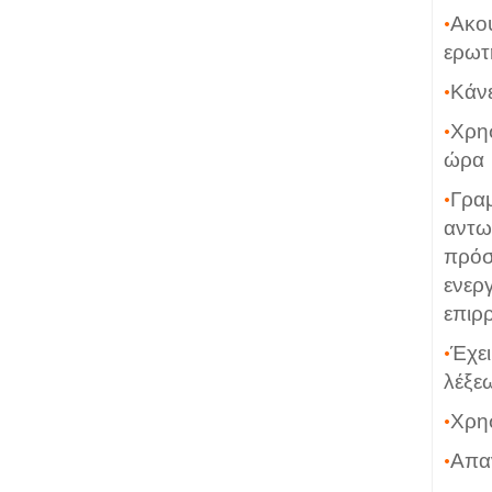
•
Ακού
ερωτ
•
Κάνε
•
Χρησ
ώρα
•
Γρα
αντω
πρό
ενερ
επιρ
•
Έχε
λέξε
•
Χρη
•
Απαν