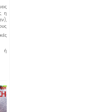
ις
ς η
ν),
ους
κές
ν ή