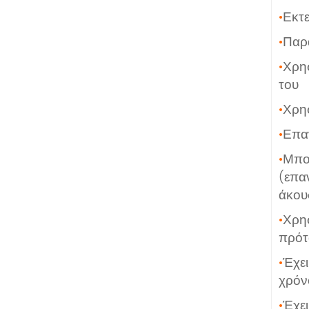
•
Εκτε
•
Παρά
•
Χρη
του
•
Χρησ
•
Επαν
•
Μπο
(επα
άκου
•
Χρη
πρό
•
Έχε
χρόν
•
Έχε