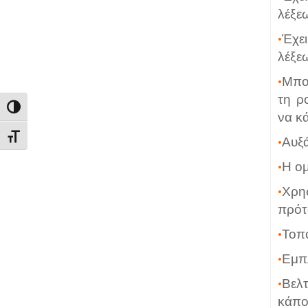
λέξε
•
Έχε
λέξε
•
Μπο
τη ρ
Εναλλαγή Υψηλής Αντίθεσης
να κά
Εναλλαγή Μεγέθους Γραμμάτων
•
Αυξά
•
Η ομ
•
Χρησ
πρό
•
Τοπο
•
Εμπλ
•
Βελτ
κάπο