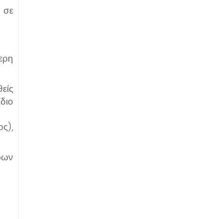
 σε
ερη
είς
διο
ς),
ρων