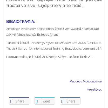
πρέπει να είναι ευχάριστο για το παιδί!
ΒΙΒΛΙΟΓΡΑΦΙΑ:
American Psychiatry Association. (2015).
Διαγνωστικά Κριτήρια από
DSM-5.
Αθήνα: Ιατρικές Εκδόσεις Λίτσας
Turketi, N. (2010).
Teaching English to Children with ADHD
(Graduate
Thesis). School for International Training Brattleboro, Vermont USA
Παπαναστασίου, Φ. (2019).
ΔΕΠΥράζει.
Αθήνα: Εκδόσεις Πεδίο Α.Ε.
Μαρούσα Μελισσαράτου
Ψυχολόγος
Share
Tweet
Share