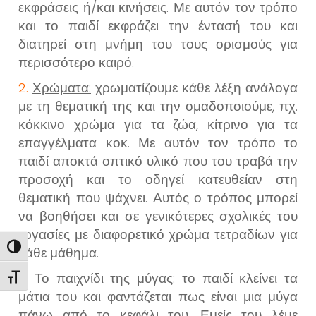
εκφράσεις ή/και κινήσεις. Με αυτόν τον τρόπο
και το παιδί εκφράζει την έντασή του και
διατηρεί στη μνήμη του τους ορισμούς για
περισσότερο καιρό.
2.
Χρώματα:
χρωματίζουμε κάθε λέξη ανάλογα
με τη θεματική της και την ομαδοποιούμε, πχ.
κόκκινο χρώμα για τα ζώα, κίτρινο για τα
επαγγέλματα κοκ. Με αυτόν τον τρόπο το
παιδί αποκτά οπτικό υλικό που του τραβά την
προσοχή και το οδηγεί κατευθείαν στη
θεματική που ψάχνει. Αυτός ο τρόπος μπορεί
να βοηθήσει και σε γενικότερες σχολικές του
εργασίες με διαφορετικό χρώμα τετραδίων για
Εναλλαγή Υψηλής Αντίθεσης
κάθε μάθημα.
3.
Το παιχνίδι της μύγας:
το παιδί κλείνει τα
Εναλλαγή Μεγέθους Γραμμάτων
μάτια του και φαντάζεται πως είναι μια μύγα
πάνω από το κεφάλι του. Εμείς του λέμε