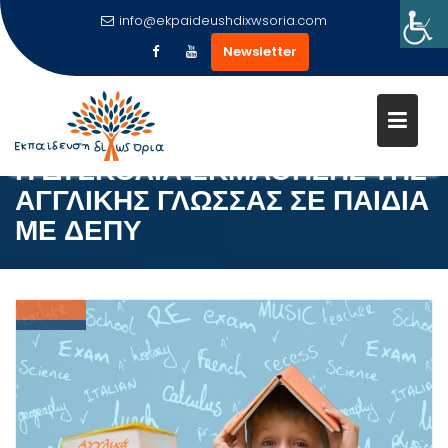
info@ekpaideushdixwsoria.com
Newsletter
Μεταπηδήστε
στο
περιεχόμενο
Η ΔΥΣΚΟΛΙΑ ΕΚΜΑΘΗΣΗΣ ΤΗΣ
ΑΓΓΛΙΚΗΣ ΓΛΩΣΣΑΣ ΣΕ ΠΑΙΔΙΑ
ΜΕ ΔΕΠΥ