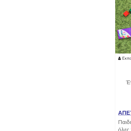
Εκπα
Έ
ΑΠΕ
Παιδ
όλες 