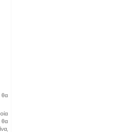
 θα
οία
 θα
ίνα,