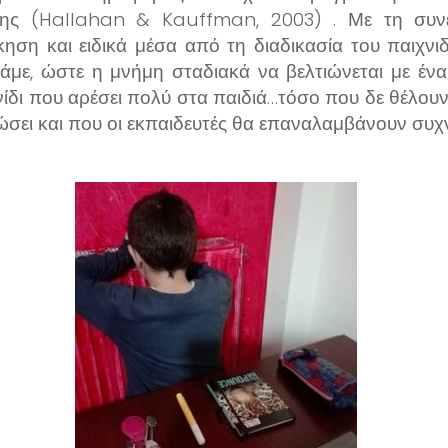
ης (Hallahan & Kauffman, 2003) . Με τη συν
κηση και ειδικά μέσα από τη διαδικασία του παιχνιδ
άμε, ώστε η μνήμη σταδιακά να βελτιώνεται με ένα
νίδι που αρέσει πολύ στα παιδιά…τόσο που δε θέλουν
ιώσει και που οι εκπαιδευτές θα επαναλαμβάνουν συχ