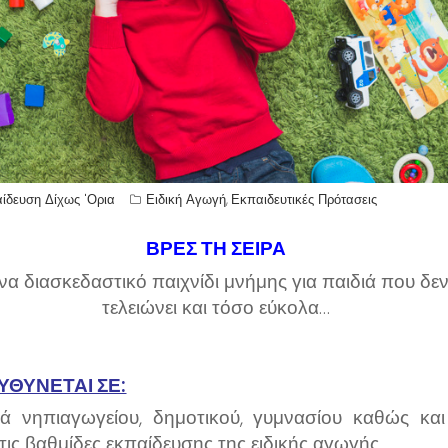
ίδευση Δίχως 'Ορια
Ειδική Αγωγή
Εκπαιδευτικές Πρότασεις
,
ΒΡΕΣ ΤΗ ΣΕΙΡΑ
να διασκεδαστικό παιχνίδι μνήμης για παιδιά που δε
τελειώνει και τόσο εύκολα…
ΥΘΎΝΕΤΑΙ ΣΕ:
ιά νηπιαγωγείου, δημοτικού, γυμνασίου καθώς και
τις βαθμίδες εκπαίδευσης της ειδικής αγωγής.