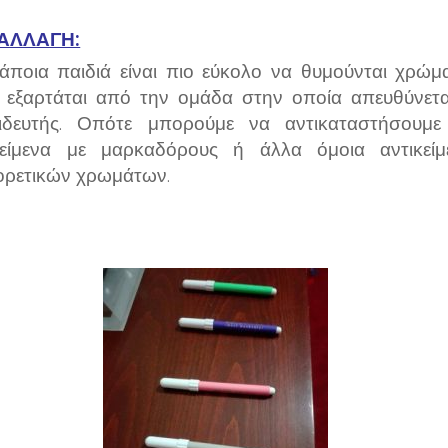
ΑΛΛΑΓΉ:
κάποια παιδιά είναι πιο εύκολο να θυμούνται χρώμα
 εξαρτάται από την ομάδα στην οποία απευθύνετα
ιδευτής. Οπότε μπορούμε να αντικαταστήσουμε
κείμενα με μαρκαδόρους ή άλλα όμοια αντικείμ
ορετικών χρωμάτων.