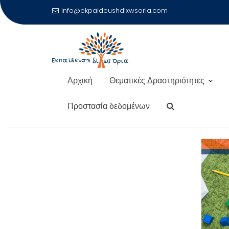
info@ekpaideushdixwsoria.com
Μεταπηδήστε
στο
περιεχόμενο
Αρχική
Θεματικές Δραστηριότητες
ΒΡΕΣ ΤΗ ΣΕΙΡΑ
Προστασία δεδομένων