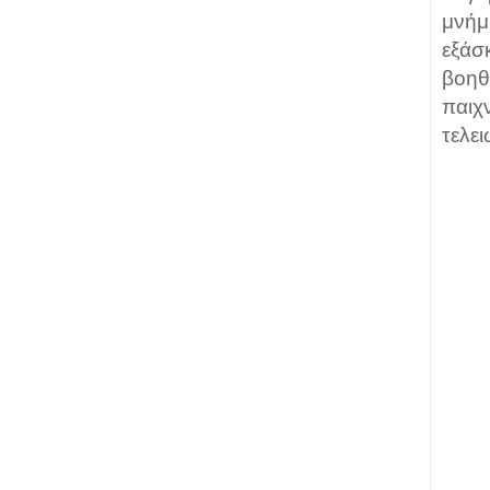
μνήμ
εξάσ
βοηθ
παιχ
τελε