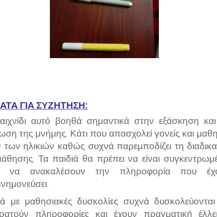
ΑΤΑ ΓΙΑ ΣΥΖΉΤΗΣΗ:
αιχνίδι αυτό βοηθά σημαντικά στην εξάσκηση και
ίωση της μνήμης. Κάτι που απασχολεί γονείς και μαθ
 των ηλικιών καθώς συχνά παρεμποδίζει τη διαδικα
μάθησης. Τα παιδιά θα πρέπει να είναι συγκεντρωμέ
ε να ανακαλέσουν την πληροφορία που έχ
νημονεύσει.
ιά με μαθησιακές δυσκολίες συχνά δυσκολεύονται
ρατούν πληροφορίες και έχουν πραγματική έλλε