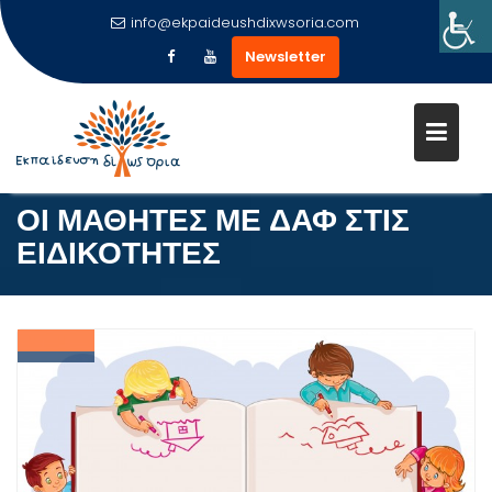
info@ekpaideushdixwsoria.com
Newsletter
Μεταπηδήστε
στο
περιεχόμενο
ΟΙ ΜΑΘΗΤΕΣ ΜΕ ΔΑΦ ΣΤΙΣ
ΕΙΔΙΚΟΤΗΤΕΣ