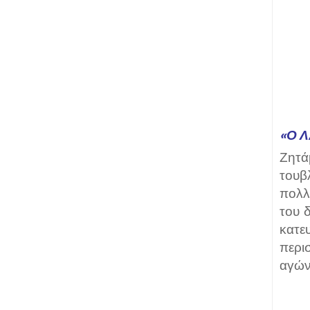
«Ο 
Ζητά
τουβ
πολλ
του 
κατε
περι
αγών