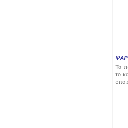
ΨΆΡ
Τα π
το κ
οποίο