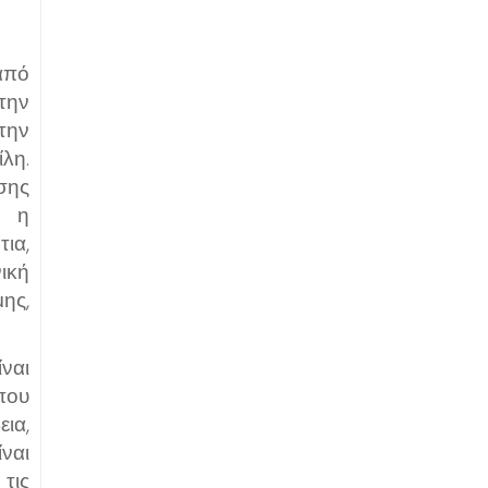
από
την
την
λη.
σης
ι η
ια,
ική
ης,
ναι
που
ια,
ναι
 τις