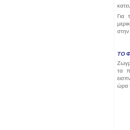
κατε
Για 
μερι
στην
ΤΟ 
Ζωγρ
τα π
εισπ
ώρα 