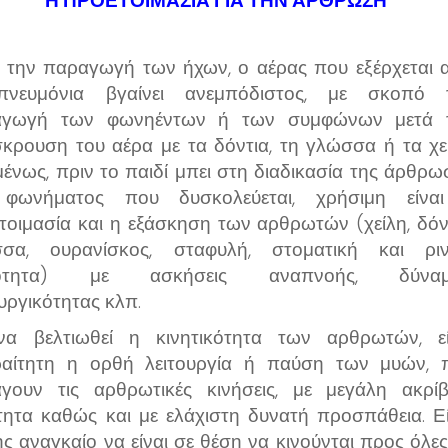
Η ΠΡΟΕΤΟΙΜΑΣΙΑ ΓΙΑ ΤΗΝ ΑΡΘΡΩΣΗ
 την παραγωγή των ήχων, ο αέρας που εξέρχεται 
πνευμόνια βγαίνει ανεμπόδιστος, με σκοπό 
αγωγή των φωνηέντων ή των συμφώνων μετά 
κρουση του αέρα με τα δόντια, τη γλώσσα ή τα χεί
ένως, πριν το παιδί μπει στη διαδικασία της άρθρω
 φωνήματος που δυσκολεύεται, χρήσιμη είνα
τοιμασία και η εξάσκηση των αρθρωτών (χείλη, δόντ
σα, ουρανίσκος, σταφυλή, στοματική και ριν
λότητα) με ασκήσεις αναπνοής, δύναμ
ουργικότητας κλπ.
να βελτιωθεί η κινητικότητα των αρθρωτών, εί
αίτητη η ορθή λειτουργία ή παύση των μυών, 
γουν τις αρθρωτικές κινήσεις, με μεγάλη ακρίβε
τητα καθώς και με ελάχιστη δυνατή προσπάθεια. Εί
ης αναγκαίο να είναι σε θέση να κινούνται προς όλες