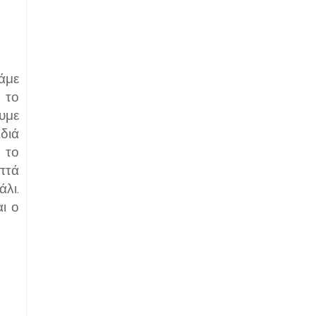
άμε
 το
υμε
διά
 το
πτά
λι.
ι ο