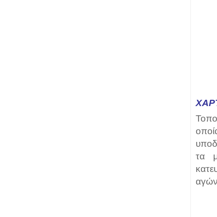
ΧΆΡ
Τοπο
οποί
υποδ
τα μ
κατε
αγών