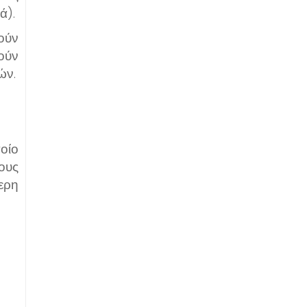
ά).
ούν
ούν
ών.
οίο
ους
ερη