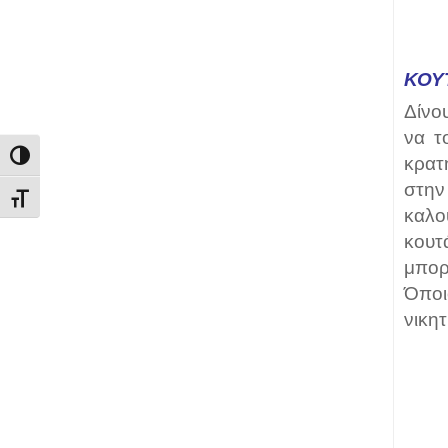
ΚΟΥ
Δίνο
να τ
Εναλλαγή Υψηλής Αντίθεσης
κρατ
στην
Εναλλαγή Μεγέθους Γραμμάτων
καλο
κουτ
μπορ
Όποι
νικητ