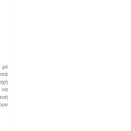
 με
από
ρχή
ι να
ευή
ουν