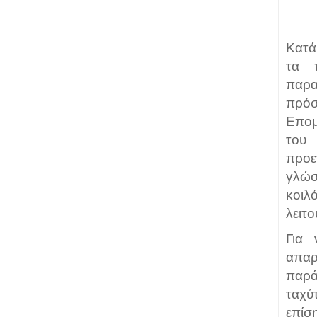
Κατά
τα 
παρ
πρόσ
Επομ
του
προε
γλώσ
κοι
λειτ
Για 
απαρ
παρά
ταχύ
επίσ