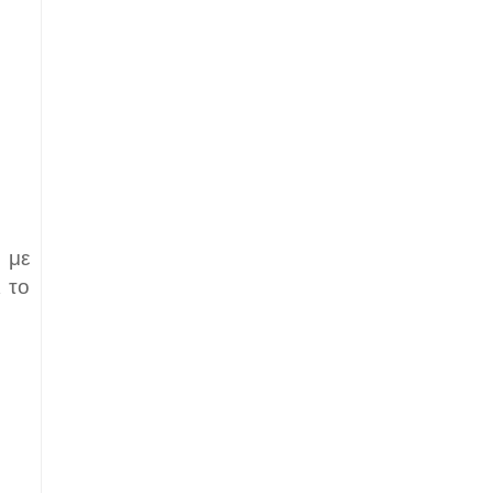
 με
 το