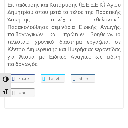
Εκπαίδευσης και Κατάρτισης (Ε.Ε.Ε.Ε.Κ) Αγίου
Δημητρίου όπου μετά το τέλος της Πρακτικής
Άσκησης συνέχισε εθελοντικά.
Παρακολούθησε σεμινάρια Ειδικής Αγωγής,
παιδαγωγικών και πρώτων βοηθειών.Το
τελευταία χρονικό διάστημα εργάζεται σε
Κέντρο Διημέρευσης και Ημερήσιας Φροντίδας
για Άτομα με Ειδικές Ανάγκες ως ειδική
παιδαγωγός.
Share
Tweet
Share
Εναλλαγή Υψηλής Αντίθεσης
Εναλλαγή Μεγέθους Γραμμάτων
Mail